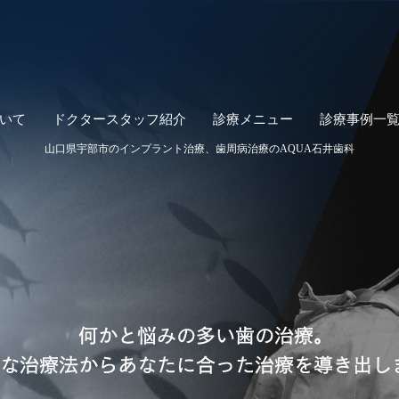
いて
ドクタースタッフ紹介
診療メニュー
診療事例一
山口県宇部市のインプラント治療、
歯周病治療のAQUA石井歯科
歯周治療
補綴の種類
歯周治療について
補綴の種類について
エムドゲインを使用した治
補綴治療による審美歯科の
療法について
治療例
歯周治療の治療例
リグロス
リグロス
アイテロ5Dプラス
アイテロ5Dプラス