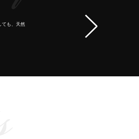
しても、天然
いい物をつく
周組織）がし
歯周病な場合
ます。