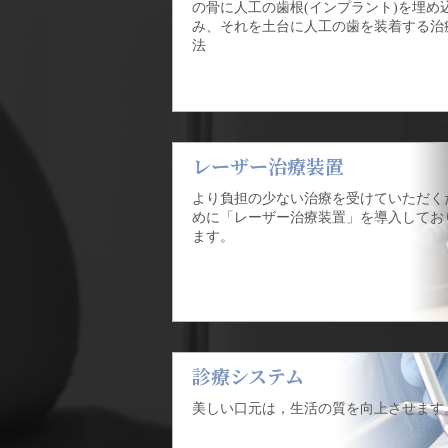
の骨に人工の歯根(インプラント)を埋め
み、それを土台に人工の歯を装着する治
法
レーザー治療装置
より負担の少ない治療を受けていただく
めに「レーザー治療装置」を導入してお
ます。
診療システム
美しい口元は，生活の質を向上させます