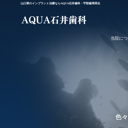
山口県のインプラント治療ならAQUA石井歯科・宇部歯周再生
当院につ
AQUA石井歯科について
院長の紹介
インプラントの診療事例
お問い合せ
診療システムについて
治療・症例に関するご相談
費用について
症例のご相談
設備の紹介
スタッフの紹介
補綴治療の診療事例
アクセス
CT装置によるインプラン
見学日のご相談
地図・交通案内
歯周病治療の診療事例
トシミュレーション
インフォメーション
矯正治療の診療事例
求人情報