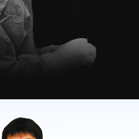
インプラントの治療例
他の医院でインプラントが
無理だと言われた方
は・・・
All-on-4について