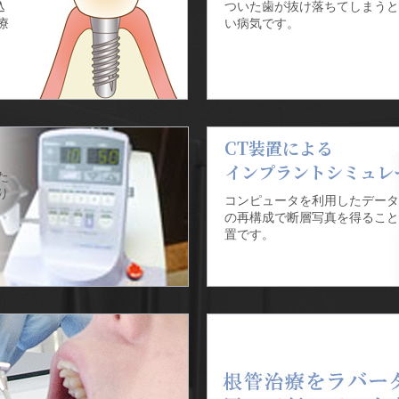
込
ついた歯が抜け落ちてしまうと
療
い病気です。
CT装置による
インプラントシミュレ
た
り
コンピュータを利用したデータ
の再構成で断層写真を得ること
置です。
。