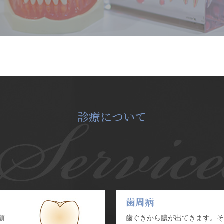
診療について
歯周病
顎
歯ぐきから膿が出てきます。そ