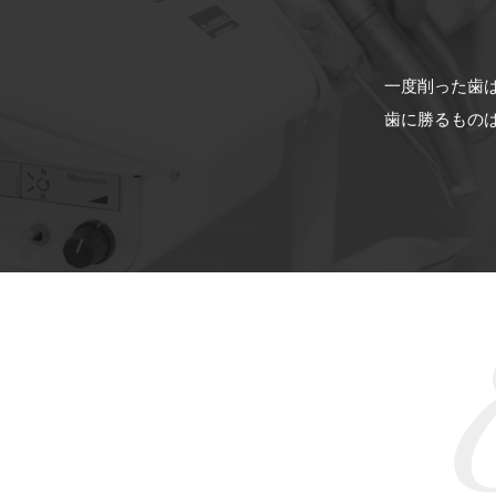
一度削った歯
歯に勝るもの